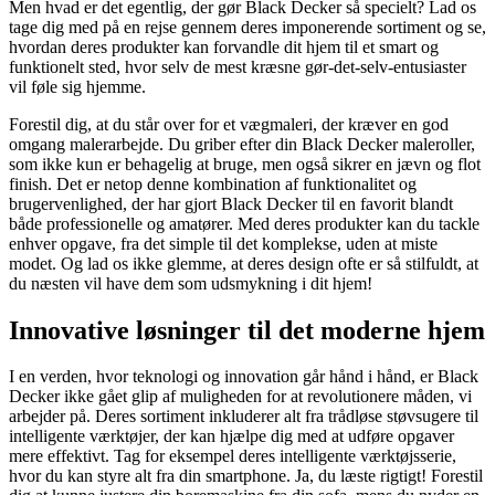
Men hvad er det egentlig, der gør Black Decker så specielt? Lad os
tage dig med på en rejse gennem deres imponerende sortiment og se,
hvordan deres produkter kan forvandle dit hjem til et smart og
funktionelt sted, hvor selv de mest kræsne gør-det-selv-entusiaster
vil føle sig hjemme.
Forestil dig, at du står over for et vægmaleri, der kræver en god
omgang malerarbejde. Du griber efter din Black Decker maleroller,
som ikke kun er behagelig at bruge, men også sikrer en jævn og flot
finish. Det er netop denne kombination af funktionalitet og
brugervenlighed, der har gjort Black Decker til en favorit blandt
både professionelle og amatører. Med deres produkter kan du tackle
enhver opgave, fra det simple til det komplekse, uden at miste
modet. Og lad os ikke glemme, at deres design ofte er så stilfuldt, at
du næsten vil have dem som udsmykning i dit hjem!
Innovative løsninger til det moderne hjem
I en verden, hvor teknologi og innovation går hånd i hånd, er Black
Decker ikke gået glip af muligheden for at revolutionere måden, vi
arbejder på. Deres sortiment inkluderer alt fra trådløse støvsugere til
intelligente værktøjer, der kan hjælpe dig med at udføre opgaver
mere effektivt. Tag for eksempel deres intelligente værktøjsserie,
hvor du kan styre alt fra din smartphone. Ja, du læste rigtigt! Forestil