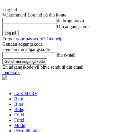
Log ind
Velkommen! Log ind på din konto
dit brugernavn
Din adgangskode
Forgot your password? Get help
Gendan adgangskode
Gendan din adgangskode
din e-mail
En adgangskode vil blive sendt til din email.
barter.dk
LæS MERE
Barn
Biler
Bolig
Fritid
Fritid
Mode
Personlig pleje