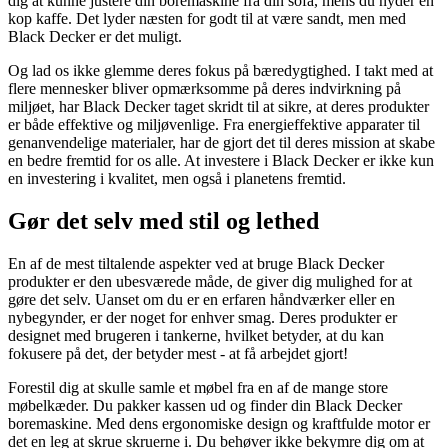
dig at kunne justere din boremaskine fra din sofa, mens du nyder en
kop kaffe. Det lyder næsten for godt til at være sandt, men med
Black Decker er det muligt.
Og lad os ikke glemme deres fokus på bæredygtighed. I takt med at
flere mennesker bliver opmærksomme på deres indvirkning på
miljøet, har Black Decker taget skridt til at sikre, at deres produkter
er både effektive og miljøvenlige. Fra energieffektive apparater til
genanvendelige materialer, har de gjort det til deres mission at skabe
en bedre fremtid for os alle. At investere i Black Decker er ikke kun
en investering i kvalitet, men også i planetens fremtid.
Gør det selv med stil og lethed
En af de mest tiltalende aspekter ved at bruge Black Decker
produkter er den ubesværede måde, de giver dig mulighed for at
gøre det selv. Uanset om du er en erfaren håndværker eller en
nybegynder, er der noget for enhver smag. Deres produkter er
designet med brugeren i tankerne, hvilket betyder, at du kan
fokusere på det, der betyder mest - at få arbejdet gjort!
Forestil dig at skulle samle et møbel fra en af de mange store
møbelkæder. Du pakker kassen ud og finder din Black Decker
boremaskine. Med dens ergonomiske design og kraftfulde motor er
det en leg at skrue skruerne i. Du behøver ikke bekymre dig om at