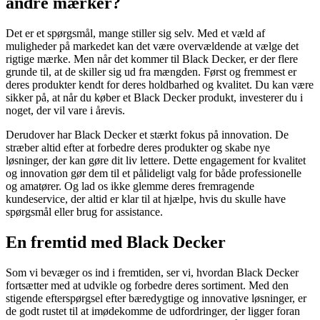
andre mærker?
Det er et spørgsmål, mange stiller sig selv. Med et væld af
muligheder på markedet kan det være overvældende at vælge det
rigtige mærke. Men når det kommer til Black Decker, er der flere
grunde til, at de skiller sig ud fra mængden. Først og fremmest er
deres produkter kendt for deres holdbarhed og kvalitet. Du kan være
sikker på, at når du køber et Black Decker produkt, investerer du i
noget, der vil vare i årevis.
Derudover har Black Decker et stærkt fokus på innovation. De
stræber altid efter at forbedre deres produkter og skabe nye
løsninger, der kan gøre dit liv lettere. Dette engagement for kvalitet
og innovation gør dem til et pålideligt valg for både professionelle
og amatører. Og lad os ikke glemme deres fremragende
kundeservice, der altid er klar til at hjælpe, hvis du skulle have
spørgsmål eller brug for assistance.
En fremtid med Black Decker
Som vi bevæger os ind i fremtiden, ser vi, hvordan Black Decker
fortsætter med at udvikle og forbedre deres sortiment. Med den
stigende efterspørgsel efter bæredygtige og innovative løsninger, er
de godt rustet til at imødekomme de udfordringer, der ligger foran