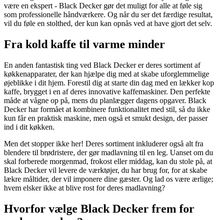
være en ekspert - Black Decker gør det muligt for alle at føle sig
som professionelle håndværkere. Og når du ser det færdige resultat,
vil du føle en stolthed, der kun kan opnås ved at have gjort det selv.
Fra kold kaffe til varme minder
En anden fantastisk ting ved Black Decker er deres sortiment af
køkkenapparater, der kan hjælpe dig med at skabe uforglemmelige
øjeblikke i dit hjem. Forestil dig at starte din dag med en lækker kop
kaffe, brygget i en af deres innovative kaffemaskiner. Den perfekte
måde at vågne op på, mens du planlægger dagens opgaver. Black
Decker har formået at kombinere funktionalitet med stil, så du ikke
kun får en praktisk maskine, men også et smukt design, der passer
ind i dit køkken.
Men det stopper ikke her! Deres sortiment inkluderer også alt fra
blendere til brødristere, der gør madlavning til en leg. Uanset om du
skal forberede morgenmad, frokost eller middag, kan du stole på, at
Black Decker vil levere de værktøjer, du har brug for, for at skabe
lækre måltider, der vil imponere dine gæster. Og lad os være ærlige;
hvem elsker ikke at blive rost for deres madlavning?
Hvorfor vælge Black Decker frem for