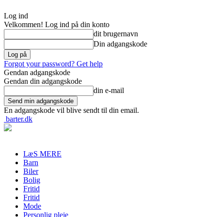
Log ind
Velkommen! Log ind på din konto
dit brugernavn
Din adgangskode
Forgot your password? Get help
Gendan adgangskode
Gendan din adgangskode
din e-mail
En adgangskode vil blive sendt til din email.
barter.dk
LæS MERE
Barn
Biler
Bolig
Fritid
Fritid
Mode
Personlig pleje