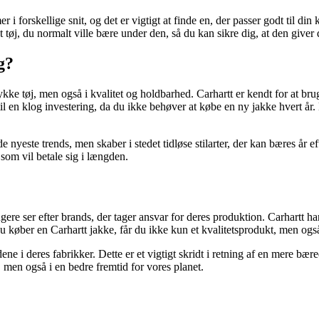
 i forskellige snit, og det er vigtigt at finde en, der passer godt til di
tøj, du normalt ville bære under den, så du kan sikre dig, at den giver
g?
kke tøj, men også i kvalitet og holdbarhed. Carhartt er kendt for at brug
 til en klog investering, da du ikke behøver at købe en ny jakke hvert år
 nyeste trends, men skaber i stedet tidløse stilarter, der kan bæres år ef
 som vil betale sig i længden.
e ser efter brands, der tager ansvar for deres produktion. Carhartt har
u køber en Carhartt jakke, får du ikke kun et kvalitetsprodukt, men også
ne i deres fabrikker. Dette er et vigtigt skridt i retning af en mere bære
, men også i en bedre fremtid for vores planet.