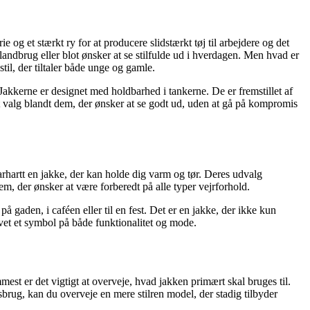
 og et stærkt ry for at producere slidstærkt tøj til arbejdere og det
andbrug eller blot ønsker at se stilfulde ud i hverdagen. Men hvad er
il, der tiltaler både unge og gamle.
 Jakkerne er designet med holdbarhed i tankerne. De er fremstillet af
ært valg blandt dem, der ønsker at se godt ud, uden at gå på kompromis
rhartt en jakke, der kan holde dig varm og tør. Deres udvalg
 dem, der ønsker at være forberedt på alle typer vejrforhold.
å gaden, i caféen eller til en fest. Det er en jakke, der ikke kun
levet et symbol på både funktionalitet og mode.
est er det vigtigt at overveje, hvad jakken primært skal bruges til.
sbrug, kan du overveje en mere stilren model, der stadig tilbyder