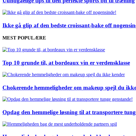
Uundgåelige tips til den perfekte sports bh til træning
Ikke gå glip af den bedste croissant-bake off nogensin
MEST POPULÆRE
Top 10 grunde til, at bordeaux vin er verdensklasse
Chokerende hemmeligheder om makeup spejl du ikke
Opdag den hemmelige løsning til at transportere tung