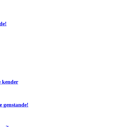
de!
 kender
e genstande!