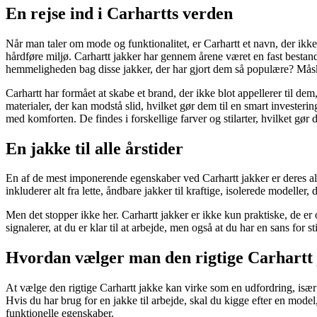
En rejse ind i Carhartts verden
Når man taler om mode og funktionalitet, er Carhartt et navn, der ikke k
hårdføre miljø. Carhartt jakker har gennem årene været en fast bestan
hemmeligheden bag disse jakker, der har gjort dem så populære? Måske e
Carhartt har formået at skabe et brand, der ikke blot appellerer til de
materialer, der kan modstå slid, hvilket gør dem til en smart investeri
med komforten. De findes i forskellige farver og stilarter, hvilket gør de
En jakke til alle årstider
En af de mest imponerende egenskaber ved Carhartt jakker er deres als
inkluderer alt fra lette, åndbare jakker til kraftige, isolerede modeller,
Men det stopper ikke her. Carhartt jakker er ikke kun praktiske, de er o
signalerer, at du er klar til at arbejde, men også at du har en sans for
Hvordan vælger man den rigtige Carhartt
At vælge den rigtige Carhartt jakke kan virke som en udfordring, især 
Hvis du har brug for en jakke til arbejde, skal du kigge efter en model
funktionelle egenskaber.