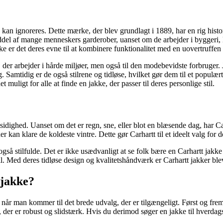
an ignoreres. Dette mærke, der blev grundlagt i 1889, har en rig historie
ddel af mange menneskers garderober, uanset om de arbejder i byggeri, l
r det deres evne til at kombinere funktionalitet med en uovertruffen st
m, der arbejder i hårde miljøer, men også til den modebevidste forbruger.
ng. Samtidig er de også stilrene og tidløse, hvilket gør dem til et popul
t muligt for alle at finde en jakke, der passer til deres personlige stil.
idighed. Uanset om det er regn, sne, eller blot en blæsende dag, har Ca
 der kan klare de koldeste vintre. Dette gør Carhartt til et ideelt valg for
gså stilfulde. Det er ikke usædvanligt at se folk bære en Carhartt jakke p
 stil. Med deres tidløse design og kvalitetshåndværk er Carhartt jakker b
 jakke?
når man kommer til det brede udvalg, der er tilgængeligt. Først og fremm
, der er robust og slidstærk. Hvis du derimod søger en jakke til hverdag